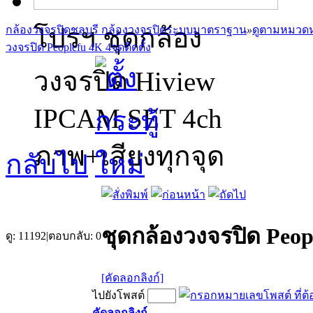
โปรฯ ชุดกล้อง
กล้องวงจรปิดชลบุรี กล้องวงจรปิดระบบมาตราฐาน
»
ดูตามหมวดห
วงจรปิด Peoplefu 4K 4จุดติดตั้ง
วงจรปิด Hiview
IPCAM SET 4ch
ภาพ+เสียงทุกจุด
กลับไป
ชุดกล้องวงจรปิด Peopl
ดู:
11192
|
ตอบกลับ:
0
[คัดลอกลิงก์]
ไปยังโพสต์
คัดลอกลิงก์