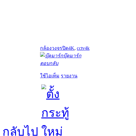
กล้องวงจรปิด4K
,
cctv4k
บุ๊คมาร์ก
ตอบกลับ
ใช้ไอเท็ม
รายงาน
กลับไป