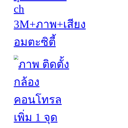
ch
3M+ภาพ+เสียง
อมตะซิตี้