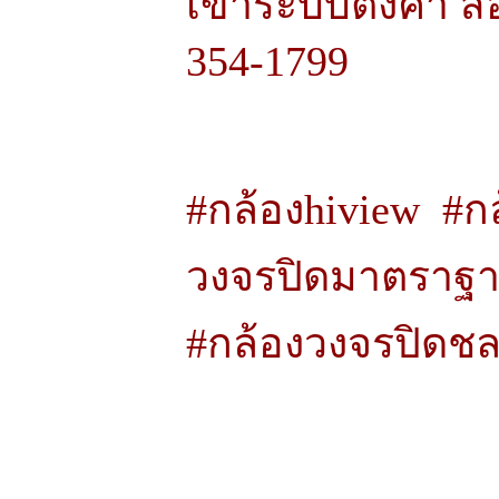
เข้าระบบตั้งค่า 
354-1799
#กล้องhiview #กล
วงจรปิดมาตราฐ
#กล้องวงจรปิดชลบ