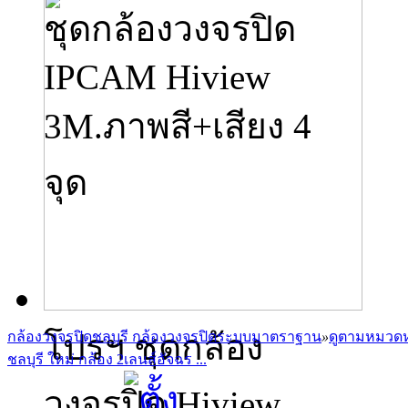
ชุดกล้องวงจรปิด
IPCAM Hiview
3M.ภาพสี+เสียง 4
จุด
โปรฯ ชุดกล้อง
กล้องวงจรปิดชลบุรี กล้องวงจรปิดระบบมาตราฐาน
»
ดูตามหมวดห
ชลบุรี ใหม่ กล้อง 2เลนส์อัจฉร ...
วงจรปิด Hiview