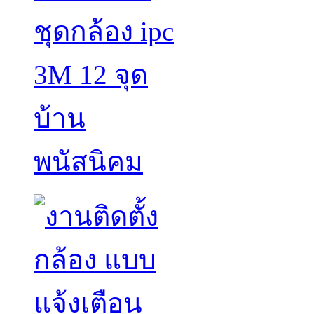
ชุดกล้อง ipc
3M 12 จุด
บ้าน
พนัสนิคม