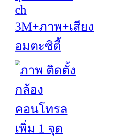
ch
3M+ภาพ+เสียง
อมตะซิตี้