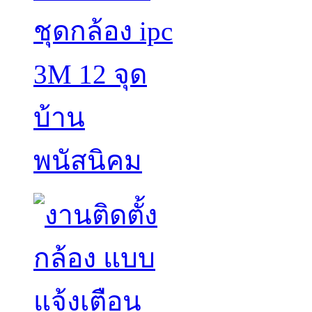
ชุดกล้อง ipc
3M 12 จุด
บ้าน
พนัสนิคม