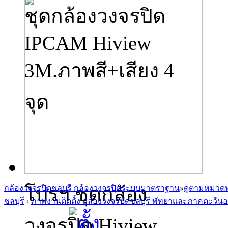
ชุดกล้องวงจรปิด
IPCAM Hiview
3M.ภาพสี+เสียง 4
จุด
โปรฯ ชุดกล้อง
กล้องวงจรปิดชลบุรี กล้องวงจรปิดระบบมาตราฐาน
»
ดูตามหมวดห
ชลบุรี
›
ภาพงานติดตั้ง กล้องวงจรปิดชลบุรี พัทยาและภาคตะวัน
วงจรปิด Hiview