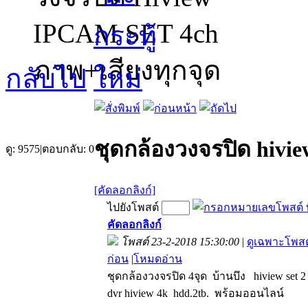
IPCAM SET 4ch
ภาพ+เสียงทุกจุด
กลับไป
ชุดกล้องวงจรปิด hivie
ดู:
9575
|
ตอบกลับ:
0
[คัดลอกลิงก์]
ไปยังโพสต์
คัดลอกลิงก์
โพสต์ 23-2-2018 15:30:00
|
ดูเฉพาะโพสต
ก่อน
|
โหมดอ่าน
ชุดกล้องวงจรปิด 4จุด บ้านบึง hiview set 
dvr hiview 4k hdd.2tb. พร้อมออนไลน์