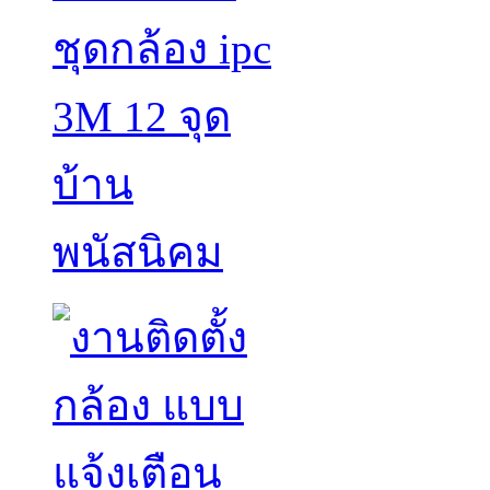
ชุดกล้อง ipc
3M 12 จุด
บ้าน
พนัสนิคม