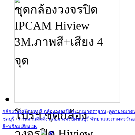
ชุดกล้องวงจรปิด
IPCAM Hiview
3M.ภาพสี+เสียง 4
จุด
โปรฯ ชุดกล้อง
กล้องวงจรปิดชลบุรี กล้องวงจรปิดระบบมาตราฐาน
»
ดูตามหมวดห
ชลบุรี
›
ภาพงานติดตั้ง กล้องวงจรปิดชลบุรี พัทยาและภาคตะวัน
สี+พร้อมเสียง 4K
วงจรปิด Hiview