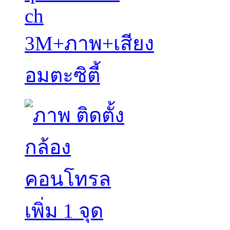
ch
3M+ภาพ+เสียง
อมตะซิตี้