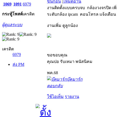
ขึ้นก่อน
|
โหมดอ่าน
1069
1091
6979
งานติดตั้งแบบครบจบ กล้องวงจรปิด เพ
กระทู้
โพสต์
เครดิต
ระดับกล้อง ipcam คอนโทรล แจ้งเตือ
ผู้ดูแลระบบ
งานเพิ่ม ดูลูกน้อง
เครดิต
6979
ขอขอบคุณ
คุณปอ รับเหมา พนัสนิคม
ส่ง PM
พค.68
บุ๊คมาร์ก
ตอบกลับ
ใช้ไอเท็ม
รายงาน