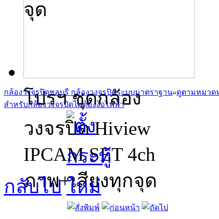
จุด
โปรฯ ชุดกล้อง
กล้องวงจรปิดชลบุรี กล้องวงจรปิดระบบมาตราฐาน
»
ดูตามหมวดห
สำหรับกล้องวงจรปิดไม่ต้องง้อไฟฟ้า
วงจรปิด Hiview
IPCAM SET 4ch
ภาพ+เสียงทุกจุด
กลับไป