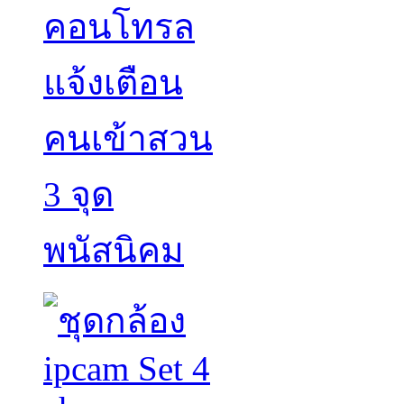
คอนโทรล
แจ้งเตือน
คนเข้าสวน
3 จุด
พนัสนิคม