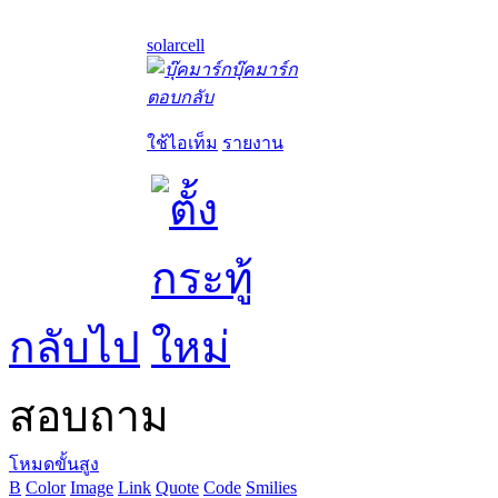
solarcell
บุ๊คมาร์ก
ตอบกลับ
ใช้ไอเท็ม
รายงาน
กลับไป
สอบถาม
โหมดขั้นสูง
B
Color
Image
Link
Quote
Code
Smilies