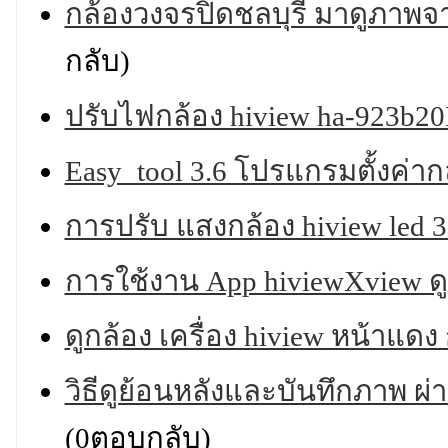
กล้องวงจรปิดชลบุรี มาดูภาพจา
กลับ)
ปรับไฟกล้อง hiview ha-923b2
Easy_tool 3.6 โปรแกรมตั้งค่ากล
การปรับ แสงกล้อง hiview led
การใช้งาน App hiviewXview ดู
ดูกล้อง เครื่อง hiview หน้าแด
วิธีดูย้อนหลังและบันทึกภาพ ผ่
(0ตอบกลับ)